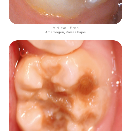
MiH leve – E. van
Amerongen, Países Bajos