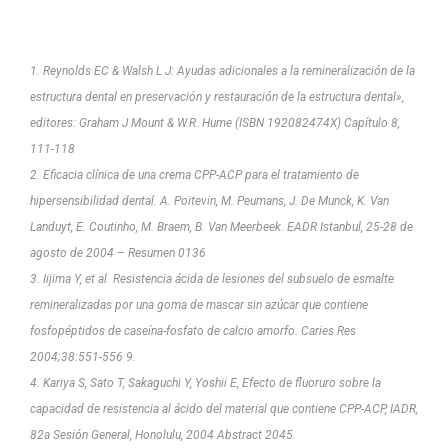
1. Reynolds EC & Walsh L J: Ayudas adicionales a la remineralización de la
estructura dental en preservación y restauración de la estructura dental»,
editores: Graham J Mount & W.R. Hume (ISBN 192082474X) Capítulo 8,
111-118
2. Eficacia clínica de una crema CPP-ACP para el tratamiento de
hipersensibilidad dental. A. Poitevin, M. Peumans, J. De Munck, K. Van
Landuyt, E. Coutinho, M. Braem, B. Van Meerbeek. EADR Istanbul, 25-28 de
agosto de 2004 – Resumen 0136
3. Iijima Y, et al. Resistencia ácida de lesiones del subsuelo de esmalte
remineralizadas por una goma de mascar sin azúcar que contiene
fosfopéptidos de caseína-fosfato de calcio amorfo. Caries Res
2004;38:551-556 9.
4. Kariya S, Sato T, Sakaguchi Y, Yoshii E, Efecto de fluoruro sobre la
capacidad de resistencia al ácido del material que contiene CPP-ACP, IADR,
82a Sesión General, Honolulu, 2004 Abstract 2045.